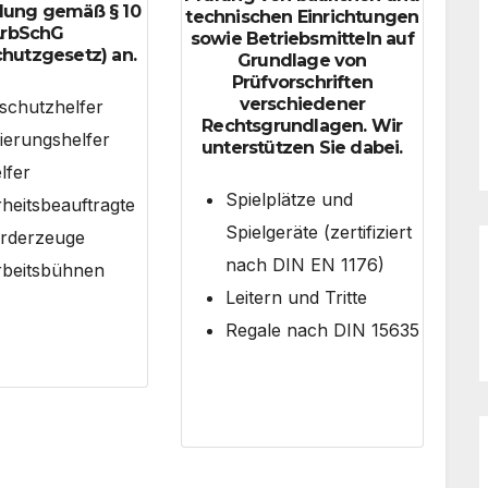
dung gemäß § 10
technischen Einrichtungen
rbSchG
sowie Betriebsmitteln auf
chutzgesetz) an.
Grundlage von
Prüfvorschriften
verschiedener
schutzhelfer
Rechtsgrundlagen. Wir
ierungshelfer
unterstützen Sie dabei.
lfer
Spielplätze und
heitsbeauftragte
Spielgeräte (zertifiziert
örderzeuge
nach DIN EN 1176)
beitsbühnen
Leitern und Tritte
Regale nach DIN 15635